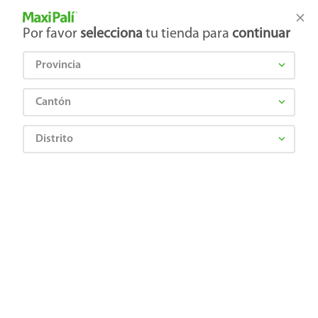
Tienda Maxi Palí
Productos Exclusivos en línea
Por favor
selecciona
tu tienda para
continuar
Provincia
¿Qué estás buscando?
Cantón
Distrito
Abarrotes
Galletas
Galletas Integrales
Galletas Nutrisnacks Surtidas sin Azúcar 20 paquetes surtidos - 480 g
0873617008314
Galletas Nutrisnacks Surtidas sin
Azúcar 20 paquetes surtidos - 480 g