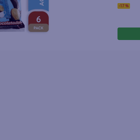
lo
-
17 %