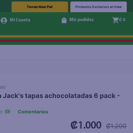
Tienda Maxi Palí
Productos Exclusivos en línea
Mis pedidos
₡ 0
+ Agregar
365
a Jack's tapas achocolatadas 6 pack -
Comentarios
☆
(
0
)
₡1.000
₡1.200