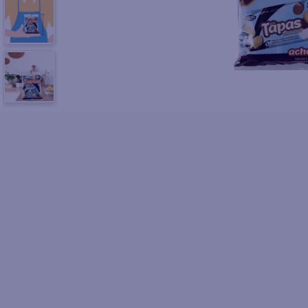
10
.
pol