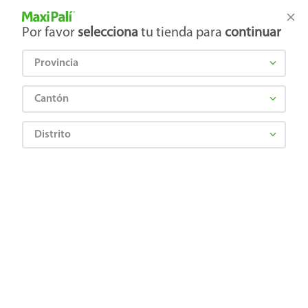
Tienda Maxi Palí
Productos Exclusivos en línea
Por favor
selecciona
tu tienda para
continuar
Provincia
¿Qué estás buscando?
Cantón
Distrito
Abarrotes
Galletas
Galletas Dulces
Galleta Colombina Feliz Navidad bolsa - 150 g
7702011206008
Galleta Colombina Feliz Navidad
bolsa - 150 g