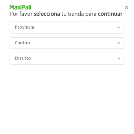
Tienda Maxi Palí
Productos Exclusivos en línea
Por favor
selecciona
tu tienda para
continuar
Provincia
¿Qué estás buscando?
Cantón
Distrito
FURY