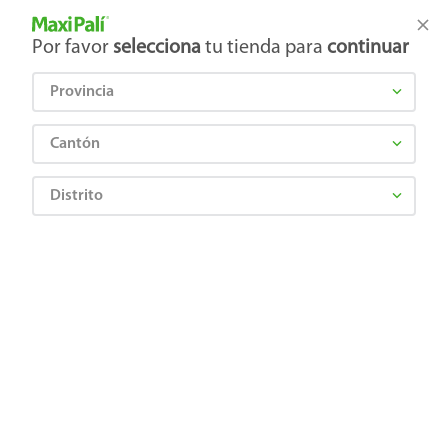
Tienda Maxi Palí
Productos Exclusivos en línea
Por favor
selecciona
tu tienda para
continuar
Provincia
¿Qué estás buscando?
Cantón
Distrito
FUD