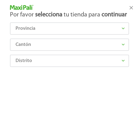
Tienda Maxi Palí
Productos Exclusivos en línea
Por favor
selecciona
tu tienda para
continuar
Provincia
¿Qué estás buscando?
Cantón
Distrito