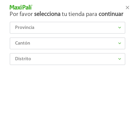
Tienda Maxi Palí
Productos Exclusivos en línea
Por favor
selecciona
tu tienda para
continuar
Provincia
¿Qué estás buscando?
Cantón
Distrito