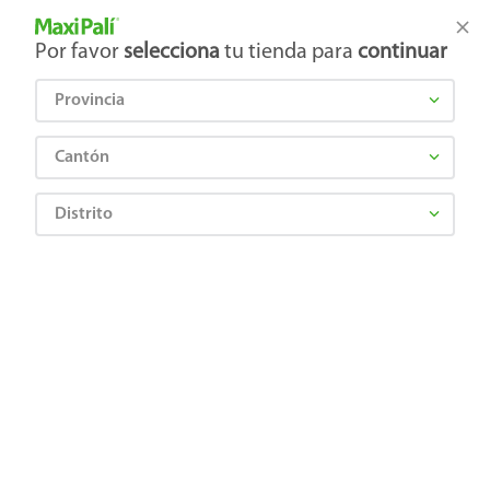
Tienda Maxi Palí
Productos Exclusivos en línea
Por favor
selecciona
tu tienda para
continuar
Provincia
¿Qué estás buscando?
Cantón
Distrito