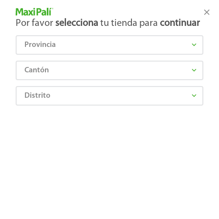
Tienda Maxi Palí
Productos Exclusivos en línea
Por favor
selecciona
tu tienda para
continuar
Provincia
¿Qué estás buscando?
Cantón
Distrito