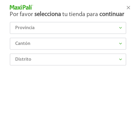
Tienda Maxi Palí
Productos Exclusivos en línea
Por favor
selecciona
tu tienda para
continuar
Provincia
¿Qué estás buscando?
Cantón
Distrito