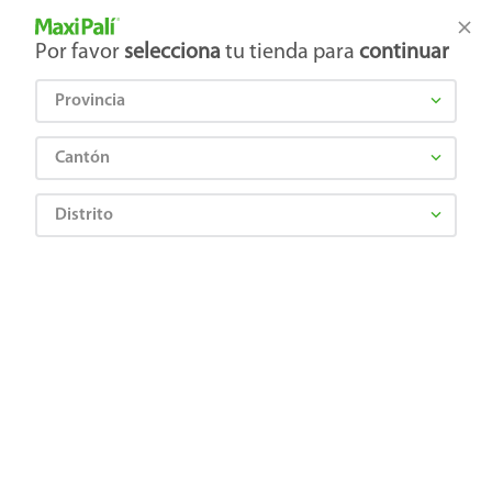
Tienda Maxi Palí
Productos Exclusivos en línea
Por favor
selecciona
tu tienda para
continuar
Provincia
¿Qué estás buscando?
Cantón
Distrito