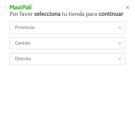
Tienda Maxi Palí
Productos Exclusivos en línea
Por favor
selecciona
tu tienda para
continuar
Provincia
¿Qué estás buscando?
Cantón
Distrito