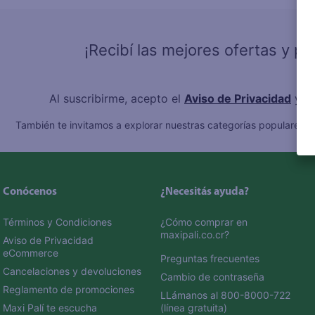
10
.
fri
¡Recibí las mejores ofertas y p
Al suscribirme, acepto el
Aviso de Privacidad
y l
También te invitamos a explorar nuestras categorías populares:
C
Conócenos
¿Necesitás ayuda?
Términos y Condiciones
¿Cómo comprar en 
maxipali.co.cr?
Aviso de Privacidad 
eCommerce 
Preguntas frecuentes
Cancelaciones y devoluciones
Cambio de contraseña
Reglamento de promociones
LLámanos al 800-8000-722 
Maxi Palí te escucha
(línea gratuita)