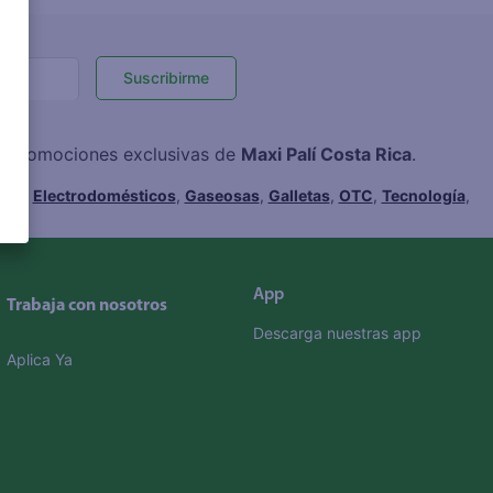
Suscribirme
 y promociones exclusivas de
Maxi Palí Costa Rica
.
hes
,
Electrodomésticos
,
Gaseosas
,
Galletas
,
OTC
,
Tecnología
,
App
Trabaja con nosotros
Descarga nuestras app
Aplica Ya