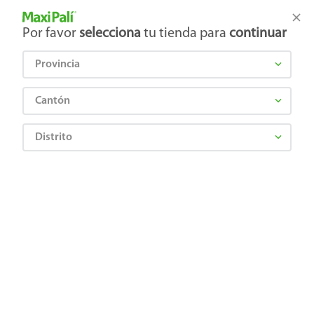
Tienda Maxi Palí
Productos Exclusivos en línea
Por favor
selecciona
tu tienda para
continuar
Provincia
¿Qué estás buscando?
Cantón
Distrito