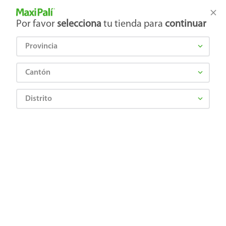
Tienda Maxi Palí
Productos Exclusivos en línea
Por favor
selecciona
tu tienda para
continuar
Provincia
¿Qué estás buscando?
Cantón
Distrito
FLOR DE CAÑA