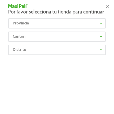
Tienda Maxi Palí
Productos Exclusivos en línea
Por favor
selecciona
tu tienda para
continuar
Provincia
¿Qué estás buscando?
Cantón
Distrito