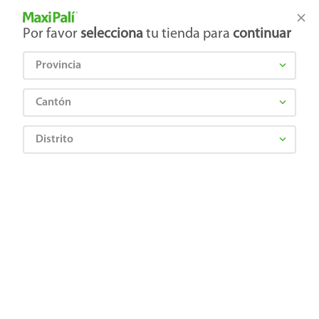
Tienda Maxi Palí
Productos Exclusivos en línea
Por favor
selecciona
tu tienda para
continuar
Provincia
¿Qué estás buscando?
Cantón
Distrito