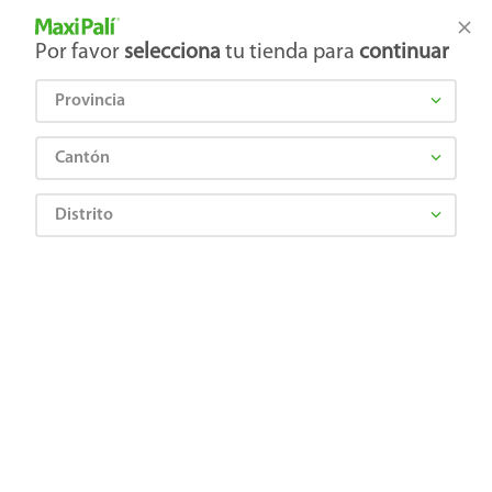
Tienda Maxi Palí
Productos Exclusivos en línea
Por favor
selecciona
tu tienda para
continuar
Provincia
¿Qué estás buscando?
Cantón
Distrito