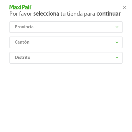
Tienda Maxi Palí
Productos Exclusivos en línea
Por favor
selecciona
tu tienda para
continuar
Provincia
¿Qué estás buscando?
Cantón
Distrito