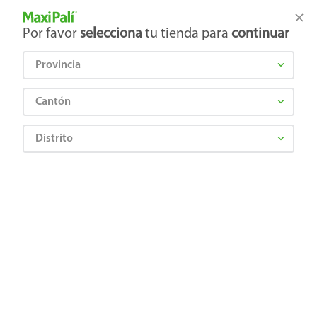
Tienda Maxi Palí
Productos Exclusivos en línea
Por favor
selecciona
tu tienda para
continuar
Provincia
¿Qué estás buscando?
Cantón
Distrito