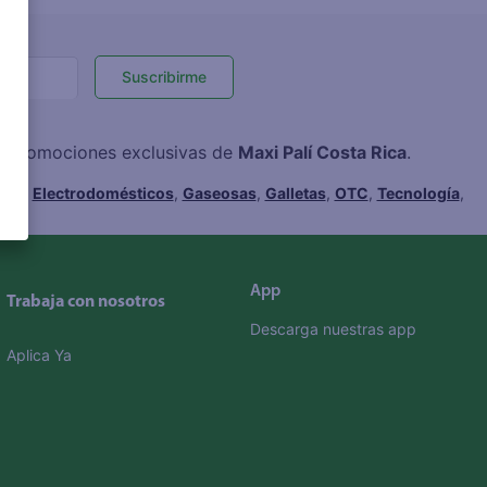
Suscribirme
 y promociones exclusivas de
Maxi Palí Costa Rica
.
hes
,
Electrodomésticos
,
Gaseosas
,
Galletas
,
OTC
,
Tecnología
,
App
Trabaja con nosotros
Descarga nuestras app
Aplica Ya