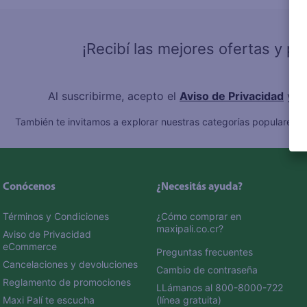
10
.
fri
¡Recibí las mejores ofertas y p
Al suscribirme, acepto el
Aviso de Privacidad
y l
También te invitamos a explorar nuestras categorías populares:
C
Conócenos
¿Necesitás ayuda?
Términos y Condiciones
¿Cómo comprar en 
maxipali.co.cr?
Aviso de Privacidad 
eCommerce 
Preguntas frecuentes
Cancelaciones y devoluciones
Cambio de contraseña
Reglamento de promociones
LLámanos al 800-8000-722 
Maxi Palí te escucha
(línea gratuita)