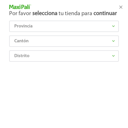
Tienda Maxi Palí
Productos Exclusivos en línea
Por favor
selecciona
tu tienda para
continuar
Provincia
¿Qué estás buscando?
Cantón
Distrito