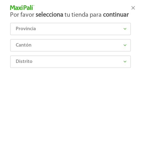
Tienda Maxi Palí
Productos Exclusivos en línea
Por favor
selecciona
tu tienda para
continuar
Provincia
¿Qué estás buscando?
Cantón
Distrito