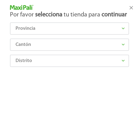
Tienda Maxi Palí
Productos Exclusivos en línea
Por favor
selecciona
tu tienda para
continuar
Provincia
¿Qué estás buscando?
Cantón
Distrito