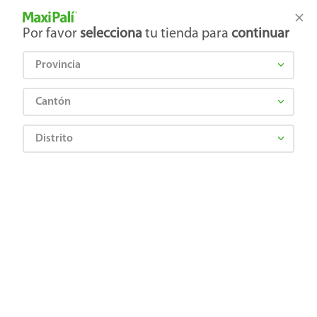
Tienda Maxi Palí
Productos Exclusivos en línea
Por favor
selecciona
tu tienda para
continuar
Provincia
¿Qué estás buscando?
Cantón
Distrito
FAB