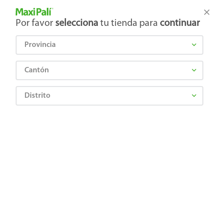
Tienda Maxi Palí
Productos Exclusivos en línea
Por favor
selecciona
tu tienda para
continuar
Provincia
¿Qué estás buscando?
Cantón
Distrito
¡Recibí las mejores ofertas y promociones!
SUSCRIBIRME
Al suscribirme, acepto el
Aviso de Privacidad
y los
Términos y Condiciones
, así como el envío de noticias y
promociones exclusivas de
Maxi Palí Costa Rica
.
También te invitamos a explorar nuestras categorías populares:
Celulares
,
Línea blanca
,
Cervezas
,
Granos básicos
,
Pantallas
,
Leches
,
Electrodomésticos
,
Gaseosas
,
Galletas
,
OTC
,
Tecnología
,
Hogar
.