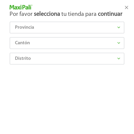
Tienda Maxi Palí
Productos Exclusivos en línea
Por favor
selecciona
tu tienda para
continuar
Provincia
¿Qué estás buscando?
Cantón
Distrito
esfera-navidad-4
OOPS!
No encontramos ningún resultado para
"
esfera-navidad-4
"
¿Qué debo hacer?
Comprueba los términos ingresados