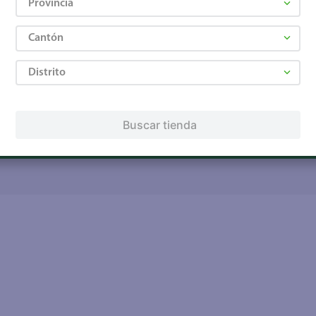
Provincia
Tarjeta de regalo
Tarjeta de crédito
Otros servicios:
Cantón
· Remesas
· Pagos de servicios
Distrito
Buscar tienda