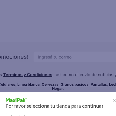
eso
ucar
un
joles
lo
romociones!
os
Términos y Condiciones
, así como el envío de noticias
elulares
,
Línea blanca
,
Cervezas
,
Granos básicos
,
Pantallas
,
Lec
Hogar
.
Por favor
selecciona
tu tienda para
continuar
Servicios
Financiamiento