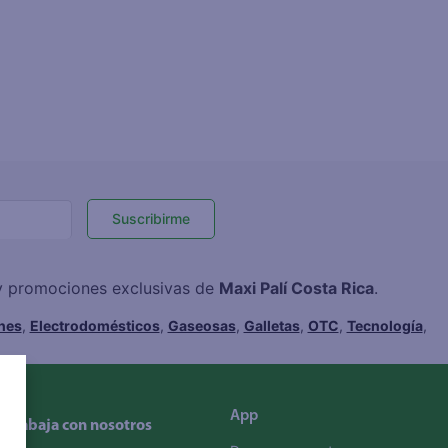
Suscribirme
 y promociones exclusivas de
Maxi Palí Costa Rica
.
hes
,
Electrodomésticos
,
Gaseosas
,
Galletas
,
OTC
,
Tecnología
,
App
Trabaja con nosotros