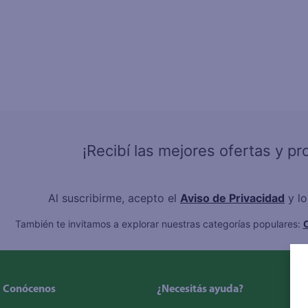
6
.
qu
7
.
az
8
.
at
9
.
fri
10
.
pol
¡Recibí las mejores ofertas y p
Al suscribirme, acepto el
Aviso de Privacidad
y l
También te invitamos a explorar nuestras categorías populares:
C
Conócenos
¿Necesitás ayuda?