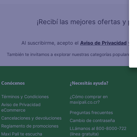
10
.
fri
¡Recibí las mejores ofertas y p
Al suscribirme, acepto el
Aviso de Privacidad
y l
También te invitamos a explorar nuestras categorías populares:
C
Conócenos
¿Necesitás ayuda?
Términos y Condiciones
¿Cómo comprar en 
maxipali.co.cr?
Aviso de Privacidad 
eCommerce 
Preguntas frecuentes
Cancelaciones y devoluciones
Cambio de contraseña
Reglamento de promociones
LLámanos al 800-8000-722 
Maxi Palí te escucha
(línea gratuita)