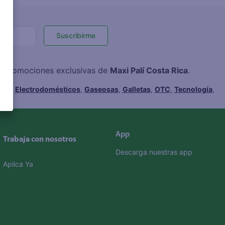
Suscribirme
 y promociones exclusivas de
Maxi Palí Costa Rica
.
hes
,
Electrodomésticos
,
Gaseosas
,
Galletas
,
OTC
,
Tecnología
,
App
Trabaja con nosotros
Descarga nuestras app
Aplica Ya