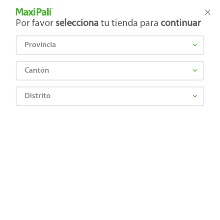
Tienda Maxi Palí
Productos Exclusivos en línea
Por favor
selecciona
tu tienda para
continuar
Provincia
¿Qué estás buscando?
Cantón
Distrito