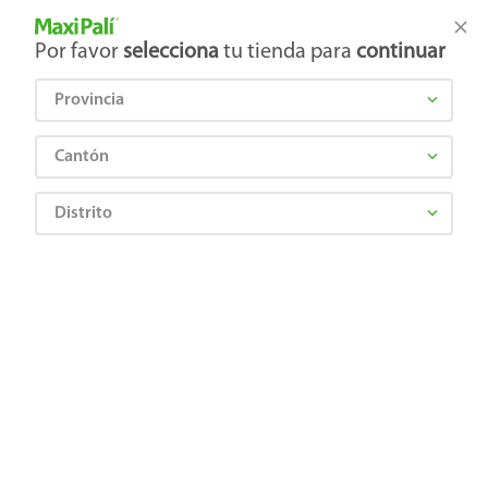
Tienda Maxi Palí
Productos Exclusivos en línea
Por favor
selecciona
tu tienda para
continuar
Provincia
¿Qué estás buscando?
Cantón
Distrito