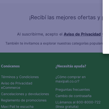
10
.
fri
¡Recibí las mejores ofertas y p
Al suscribirme, acepto el
Aviso de Privacidad
y l
También te invitamos a explorar nuestras categorías populares:
C
Conócenos
¿Necesitás ayuda?
Términos y Condiciones
¿Cómo comprar en 
maxipali.co.cr?
Aviso de Privacidad 
eCommerce 
Preguntas frecuentes
Cancelaciones y devoluciones
Cambio de contraseña
Reglamento de promociones
LLámanos al 800-8000-722 
Maxi Palí te escucha
(línea gratuita)