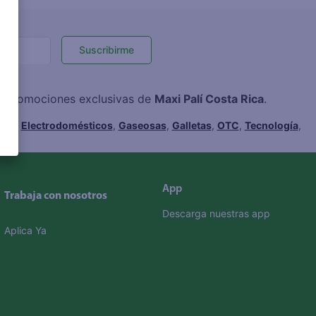
Suscribirme
 y promociones exclusivas de
Maxi Palí Costa Rica
.
hes
,
Electrodomésticos
,
Gaseosas
,
Galletas
,
OTC
,
Tecnología
,
App
Trabaja con nosotros
Descarga nuestras app
Aplica Ya