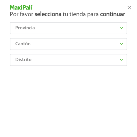
Tienda Maxi Palí
Productos Exclusivos en línea
Por favor
selecciona
tu tienda para
continuar
Provincia
¿Qué estás buscando?
Cantón
Distrito
EL LATINO