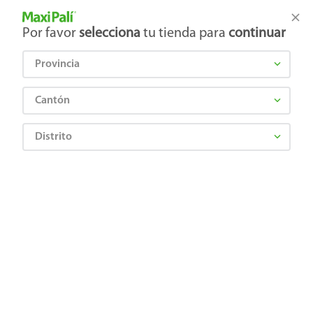
Tienda Maxi Palí
Productos Exclusivos en línea
Por favor
selecciona
tu tienda para
continuar
Provincia
¿Qué estás buscando?
Cantón
Distrito
EL ANGEL