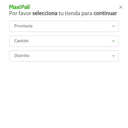
Tienda Maxi Palí
Productos Exclusivos en línea
Por favor
selecciona
tu tienda para
continuar
Provincia
¿Qué estás buscando?
Cantón
Distrito
ECOLYPTUS