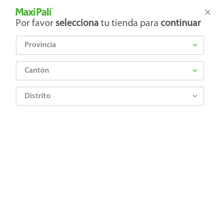
Tienda Maxi Palí
Productos Exclusivos en línea
Por favor
selecciona
tu tienda para
continuar
Provincia
¿Qué estás buscando?
Cantón
Distrito
DURABRAND