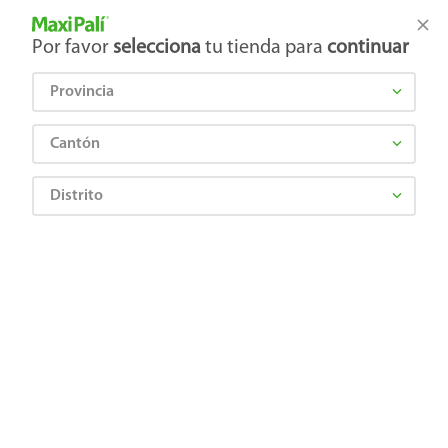
Tienda Maxi Palí
Productos Exclusivos en línea
Por favor
selecciona
tu tienda para
continuar
Provincia
¿Qué estás buscando?
Cantón
Distrito
DORMIPLUS