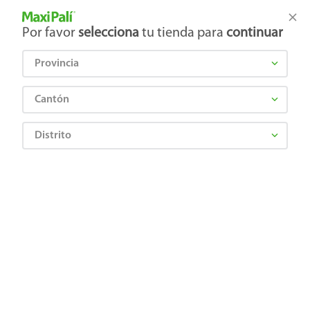
Tienda Maxi Palí
Productos Exclusivos en línea
Por favor
selecciona
tu tienda para
continuar
Provincia
¿Qué estás buscando?
Cantón
Distrito
DOGUI