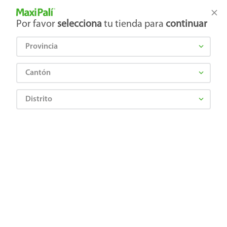
Tienda Maxi Palí
Productos Exclusivos en línea
Por favor
selecciona
tu tienda para
continuar
Provincia
¿Qué estás buscando?
Cantón
Distrito
¡Recibí las mejores ofertas y promociones!
SUSCRIBIRME
Al suscribirme, acepto el
Aviso de Privacidad
y los
Términos y Condiciones
, así como el envío de noticias y
promociones exclusivas de
Maxi Palí Costa Rica
.
También te invitamos a explorar nuestras categorías populares:
Celulares
,
Línea blanca
,
Cervezas
,
Granos básicos
,
Pantallas
,
Leches
,
Electrodomésticos
,
Gaseosas
,
Galletas
,
OTC
,
Tecnología
,
Hogar
.