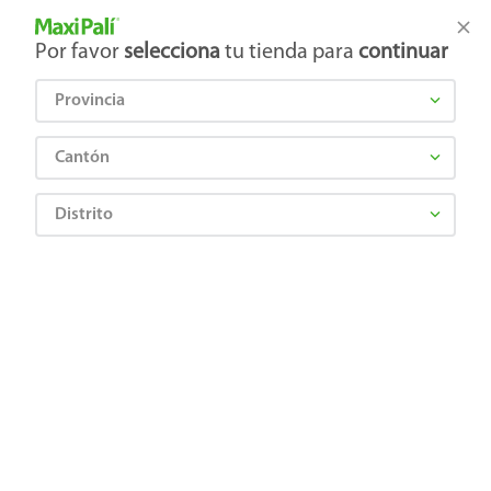
Tienda Maxi Palí
Productos Exclusivos en línea
Por favor
selecciona
tu tienda para
continuar
Provincia
Audífonos Samsung Buds
Audífonos Samsung
FE
Galaxy Core Inalámbrico
¿Qué estás buscando?
Negro
Cantón
Distrito