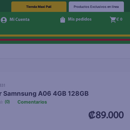
Tienda Maxi Palí
Productos Exclusivos en línea
Mis pedidos
₡ 0
+ Agregar
331
ar Samnsung A06 4GB 128GB
Comentarios
☆
(
0
)
₡89.000