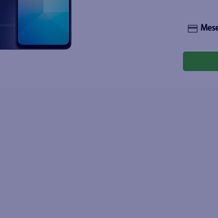
joles
Mese