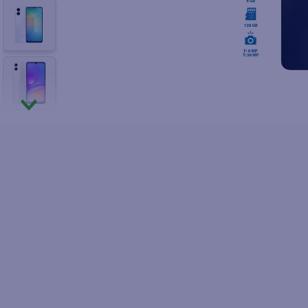
10
.
fri