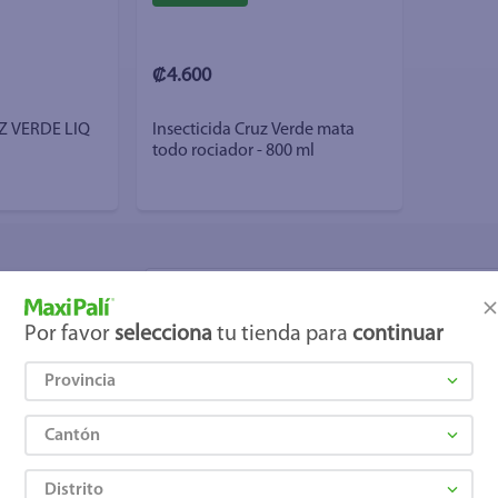
₡4.600
Z VERDE LIQ
Insecticida Cruz Verde mata
todo rociador - 800 ml
romociones!
Por favor
selecciona
tu tienda para
continuar
os
Términos y Condiciones
, así como el envío de noticias
Provincia
elulares
,
Línea blanca
,
Cervezas
,
Granos básicos
,
Pantallas
,
Lec
Hogar
.
Cantón
Distrito