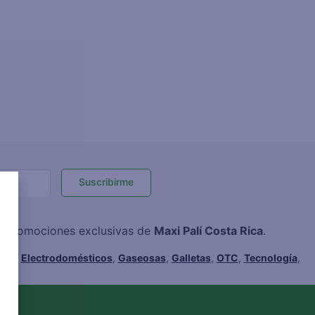
Suscribirme
 y promociones exclusivas de
Maxi Palí Costa Rica
.
hes
,
Electrodomésticos
,
Gaseosas
,
Galletas
,
OTC
,
Tecnología
,