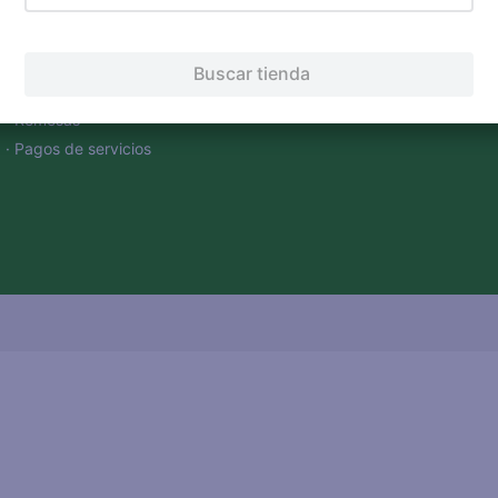
Servicios
Financiamiento
Tarjeta de regalo
Buscar tienda
Tarjeta de crédito
Otros servicios:
· Remesas
· Pagos de servicios