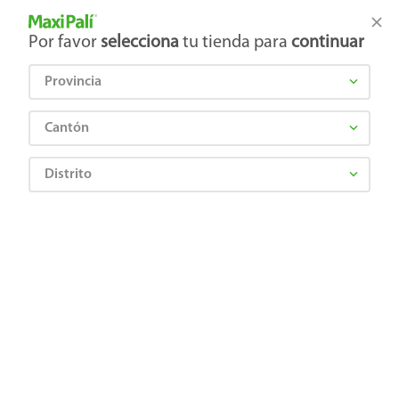
Tienda Maxi Palí
Productos Exclusivos en línea
Por favor
selecciona
tu tienda para
continuar
Provincia
¿Qué estás buscando?
Cantón
Distrito
Higiene y Belleza
Cuidado Bucal
Pasta dental
Pasta Denta Oral B Complete 4En1 Con Flúor 80g
7500435109338
Pasta Denta Oral B Complete 4En1
Con Flúor 80g