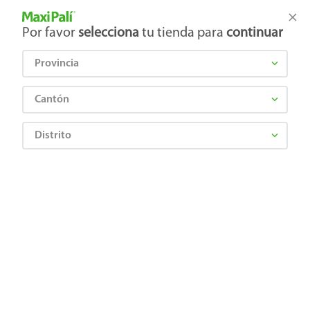
Tienda Maxi Palí
Productos Exclusivos en línea
Por favor
selecciona
tu tienda para
continuar
Provincia
¿Qué estás buscando?
Cantón
Distrito
¡Recibí las mejores ofertas y promociones!
SUSCRIBIRME
Al suscribirme, acepto el
Aviso de Privacidad
y los
Términos y Condiciones
, así como el envío de noticias y
promociones exclusivas de
Maxi Palí Costa Rica
.
También te invitamos a explorar nuestras categorías populares:
Celulares
,
Línea blanca
,
Cervezas
,
Granos básicos
,
Pantallas
,
Leches
,
Electrodomésticos
,
Gaseosas
,
Galletas
,
OTC
,
Tecnología
,
Hogar
.