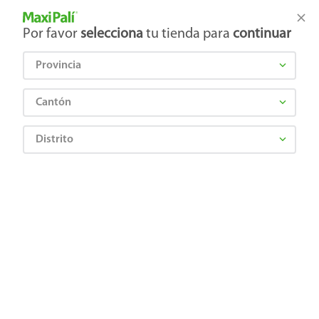
Tienda Maxi Palí
Productos Exclusivos en línea
Por favor
selecciona
tu tienda para
continuar
Provincia
¿Qué estás buscando?
Cantón
Distrito
¡Recibí las mejores ofertas y promociones!
SUSCRIBIRME
Al suscribirme, acepto el
Aviso de Privacidad
y los
Términos y Condiciones
, así como el envío de noticias y
promociones exclusivas de
Maxi Palí Costa Rica
.
También te invitamos a explorar nuestras categorías populares:
Celulares
,
Línea blanca
,
Cervezas
,
Granos básicos
,
Pantallas
,
Leches
,
Electrodomésticos
,
Gaseosas
,
Galletas
,
OTC
,
Tecnología
,
Hogar
.