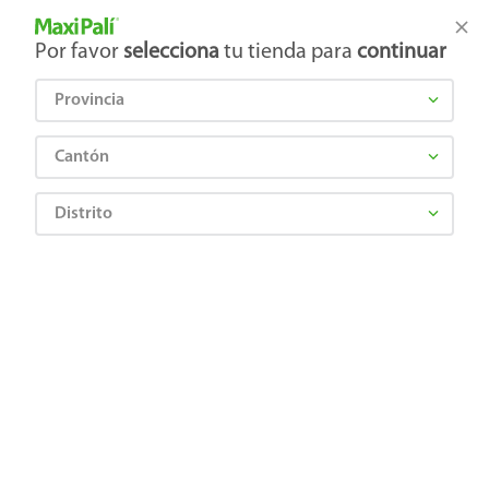
Tienda Maxi Palí
Productos Exclusivos en línea
Por favor
selecciona
tu tienda para
continuar
Provincia
¿Qué estás buscando?
Cantón
Distrito
COOPER