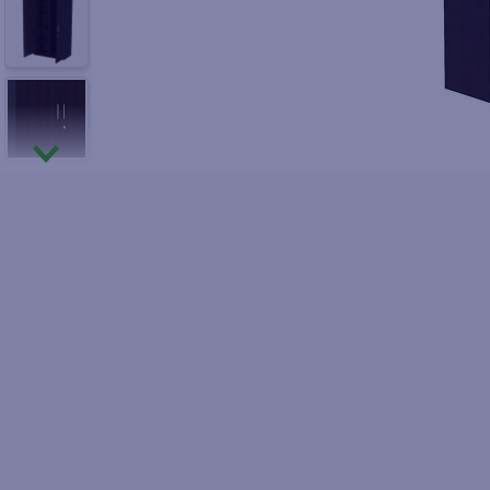
10
.
fri