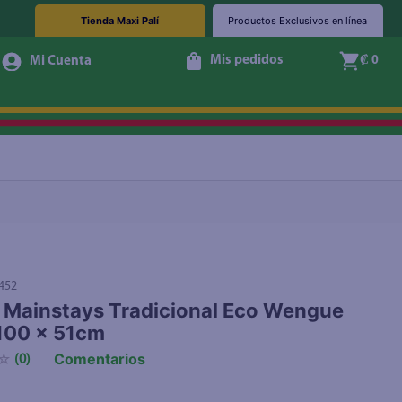
Tienda Maxi Palí
Productos Exclusivos en línea
Mis pedidos
₡ 0
Agotado
452
 Mainstays Tradicional Eco Wengue
100 x 51cm
Comentarios
☆
(
0
)