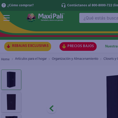
¿Cómo comprar?
Contáctanos al 800-8000-722
(lí
¿Qué estás buscando?
Closet Mainstays Tradicional Eco Wengue 185
TÉRMI
1
.
ma
2
.
lec
REBAJAS EXCLUSIVAS
PRECIOS BAJOS
Nuestra
3
.
arr
Artículos para el hogar
Organización y Almacenamiento
Closets y
4
.
gal
5
.
caf
6
.
qu
7
.
ace
8
.
az
9
.
at