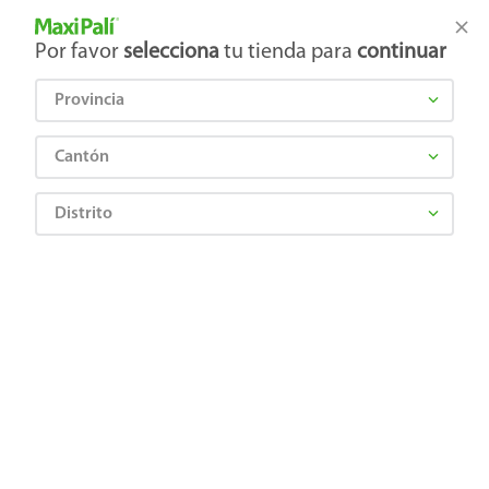
Tienda Maxi Palí
Productos Exclusivos en línea
Por favor
selecciona
tu tienda para
continuar
Provincia
¿Qué estás buscando?
Cantón
Distrito