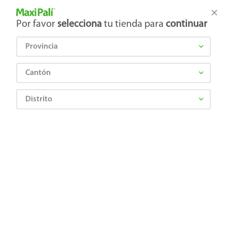
Tienda Maxi Palí
Productos Exclusivos en línea
Por favor
selecciona
tu tienda para
continuar
Provincia
¿Qué estás buscando?
Cantón
Distrito
Abarrotes
Dulces y Chocolates
Chocolates
Chocolate Tutto Con Arándanos - 36 g
Precio Bajo
7702007053449
Chocolate Tutto Con Arándanos - 36
g