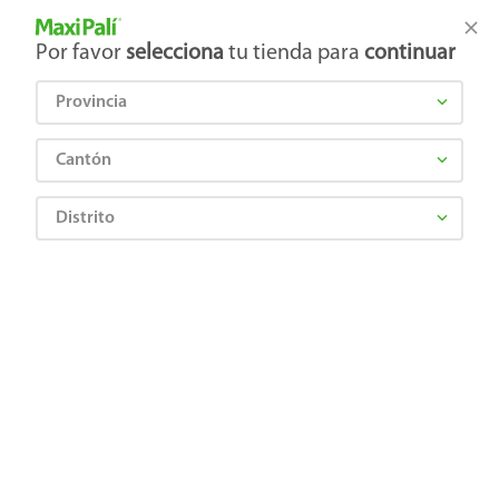
Tienda Maxi Palí
Productos Exclusivos en línea
Por favor
selecciona
tu tienda para
continuar
Provincia
¿Qué estás buscando?
Cantón
Distrito
Abarrotes
Dulces y Chocolates
Chocolates
Chocolates Tutto chocolovers mix nueces crocantes - 185 g
7702007052954
Chocolates Tutto chocolovers mix
nueces crocantes - 185 g